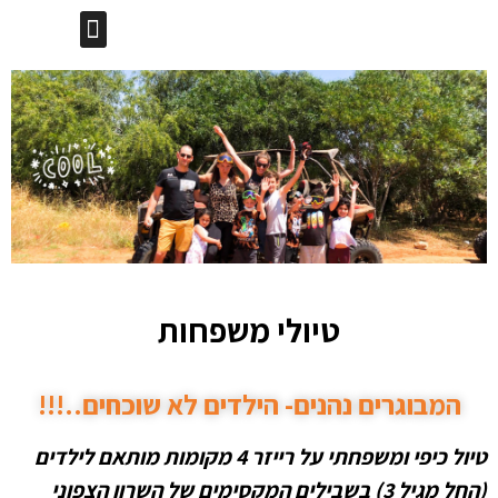
לתוכן
טיולי בר\בת מצווה
מסלולים בשרון הצפוני
שאלות נפוצות
ימי כיף וגיבוש לחברות
פעילויות לחברות וארגונים
טיולי משפחות
טיולי משפחות
המבוגרים נהנים- הילדים לא שוכחים..!!!
טיול כיפי ומשפחתי על רייזר 4 מקומות מותאם לילדים
(החל מגיל 3) בשבילים המקסימים של השרון הצפוני