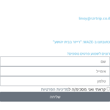
linoy@rzrtrip.co.il
כתובתנו ב-WAZE: "רייזר בבית יהושע"
רוצים לשמוע פרטים נוספים?
קראתי ואני מסכימ/ה ל
מדיניות הפרטיות
שליחה